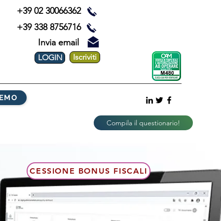
+39 02 30066362
+39 338 8756716
Invia email
Iscriviti
LOGIN
DEMO
Compila il questionario!
CESSIONE BONUS FISCALI