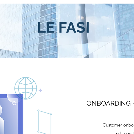
LE FASI
ONBOARDING 
Customer onboar
sulla pia