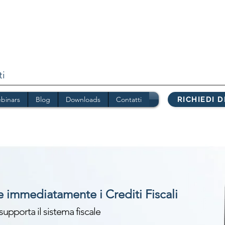
ti
binars
Blog
Downloads
Contatti
RICHIEDI 
e immediatamente i Crediti Fiscali
upporta il sistema fiscale