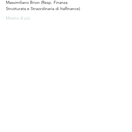
Massimiliano Brion (Resp. Finanza 
Strutturata e Straordinaria di Italfinance)
Mostra di più
Condividi questo evento
TaXchange
admin@txcmarkets.com
02 30066362
Corso Venezia 8, 20121, Milan, ITALY
P.IVA/C.F.
11087870967