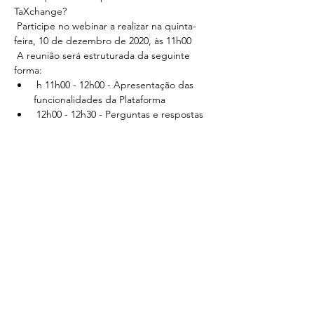
TaXchange?
 Participe no webinar a realizar na quinta-
feira, 10 de dezembro de 2020, às 11h00
 A reunião será estruturada da seguinte 
forma:
 h 11h00 - 12h00 - Apresentação das 
funcionalidades da Plataforma
 12h00 - 12h30 - Perguntas e respostas 
(perguntas e respostas).
Mostra di più
Condividi questo evento
TXC TaXChange
admin@txcmarkets.com