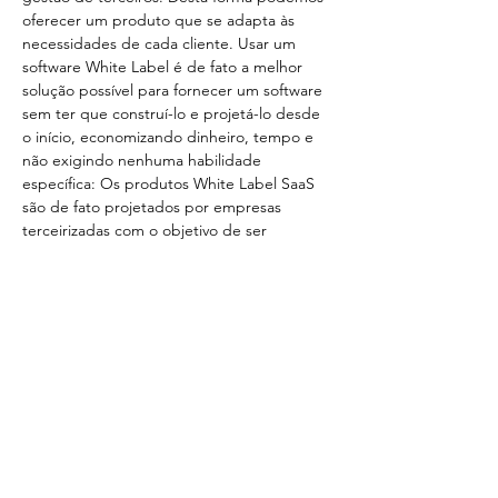
oferecer um produto que se adapta às 
necessidades de cada cliente. Usar um 
software White Label é de fato a melhor 
solução possível para fornecer um software 
sem ter que construí-lo e projetá-lo desde 
o início, economizando dinheiro, tempo e 
não exigindo nenhuma habilidade 
específica: Os produtos White Label SaaS 
são de fato projetados por empresas 
terceirizadas com o objetivo de ser 
“rebatizado” para assuntos diferentes. 
TaXchange é a única solução do mercado…
Mostra di più
Condividi questo evento