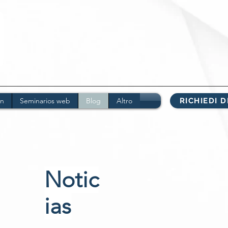
s
on
Seminarios web
Blog
Altro
RICHIEDI 
Notic
ias