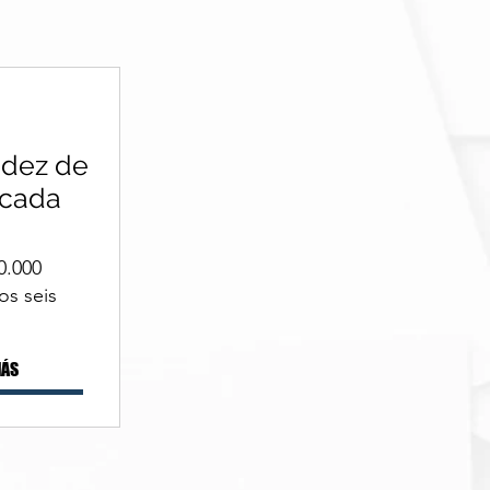
idez de
 cada
0.000
os seis
MÁS