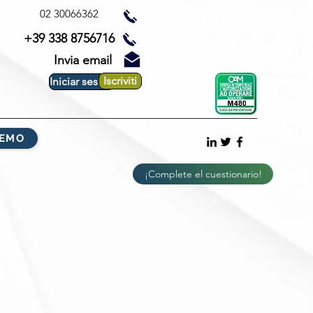
02 30066362
+39 338 8756716
Invia email
Iscriviti
Iniciar sesión
DEMO
¡Complete el cuestionario!