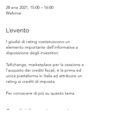
28 ene 2021, 15:00 – 16:00
Webinar
L'evento
I giudizi di rating costistuiscono un
elemento importante dell'informativa a
disposizione degli investitori.
TaXchange, marketplace per la cessione e
l'acquisto dei crediti fiscali, è la prima ed
unica piattaforma in Italia ad attribuire un
rating ai crediti di imposta.
Per conoscere di più su questo tema
partecipa al nostro webinar che si terrà il
giorno
Giovedì
28 gennaio
alle ore
15:00.
Condividi questo evento
L'incontro sarà strutturato nel seguente
modo: