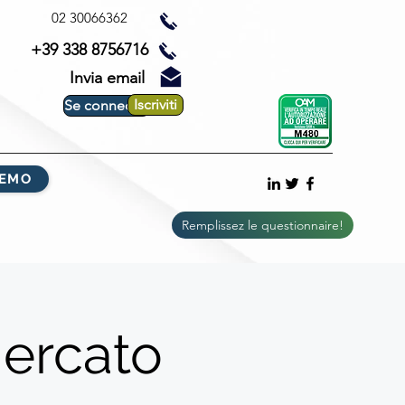
02 30066362
+39 338 8756716
Invia email
Iscriviti
Se connecter
DEMO
Remplissez le questionnaire!
mercato