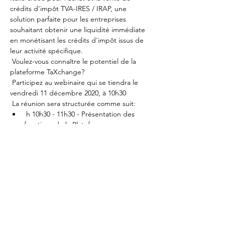
crédits d'impôt TVA-IRES / IRAP, une 
solution parfaite pour les entreprises 
souhaitant obtenir une liquidité immédiate 
en monétisant les crédits d'impôt issus de 
leur activité spécifique.
 Voulez-vous connaître le potentiel de la 
plateforme TaXchange?
 Participez au webinaire qui se tiendra le 
vendredi 11 décembre 2020, à 10h30
 La réunion sera structurée comme suit:
 h 10h30 - 11h30 - Présentation des 
fonctions de la Plateforme
 h 11h30 - 12h00 - Questions et 
réponses (questions et réponses).
Mostra di più
Condividi questo evento