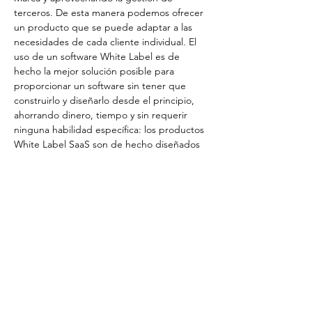
terceros. De esta manera podemos ofrecer 
un producto que se puede adaptar a las 
necesidades de cada cliente individual. El 
uso de un software White Label es de 
hecho la mejor solución posible para 
proporcionar un software sin tener que 
construirlo y diseñarlo desde el principio, 
ahorrando dinero, tiempo y sin requerir 
ninguna habilidad específica: los productos 
White Label SaaS son de hecho diseñados 
por terceros con el objetivo de ser 
"renombrado" para…
Mostra di più
Condividi questo evento