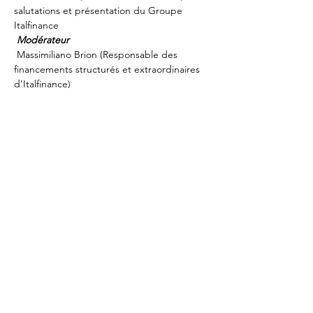
salutations et présentation du Groupe 
Italfinance
Modérateur
 Massimiliano Brion (Responsable des 
financements structurés et extraordinaires 
d'Italfinance)
Mostra di più
Condividi questo evento
TXC TaXChange
admin@txcmarkets.com
02 30066362